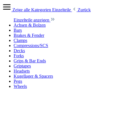
Zeige alle Kategorien
Einzelteile
Zurück
Einzelteile anzeigen
Achsen & Bolzen
Bars
Brakes & Fender
Clamps
Compressions/SCS
Decks
Forks
Grips & Bar Ends
Griptapes
Headsets
Kugellager & Spacers
Pegs
Wheels