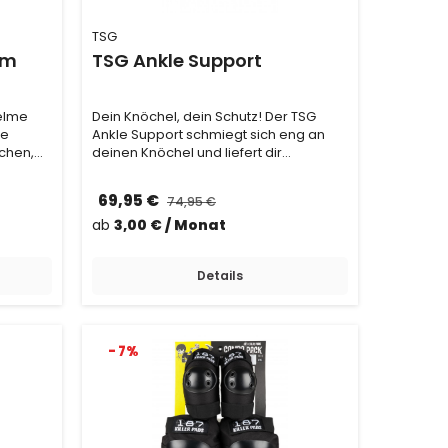
TSG
lm
TSG Ankle Support
Dein Knöchel, dein Schutz! Der TSG
re
Ankle Support schmiegt sich eng an
chen,
deinen Knöchel und liefert dir
maximale Stabilität…
69,95 €
74,95 €
ab
3,00 € / Monat
Details
- 7%