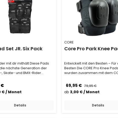
CORE
ad Set JR. Six Pack
Core Pro Park Knee P
der mit dir mithält Diese Pads
Entwickelt mit den Besten – Für 
r die nächste Generation der
Besten Die CORE Pro Knee Pad
-, Skate- und BMX-Rider
wurden zusammen mit dem CO
. Inspi…
Team designt, damit s…
 €
69,95 €
79,95 €
0 € / Monat
ab
3,00 € / Monat
Details
Details