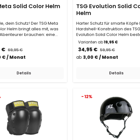
eta Solid Color Helm
TSG Evolution Solid C
Helm
le, dein Schutz! Der TSG Meta
Harter Schutz für smarte Köpfe 
lor Helm bringt alles mit, was
Hardshell-Konstruktion des TS
Abenteurer brauchen: eine
Evolution Solid Color Helm best
 a…
strapazierfähig…
Varianten ab
19,95 €
5 €
34,95 €
69,95 €
59,95 €
0 € / Monat
ab
3,00 € / Monat
Details
Details
%
- 12%