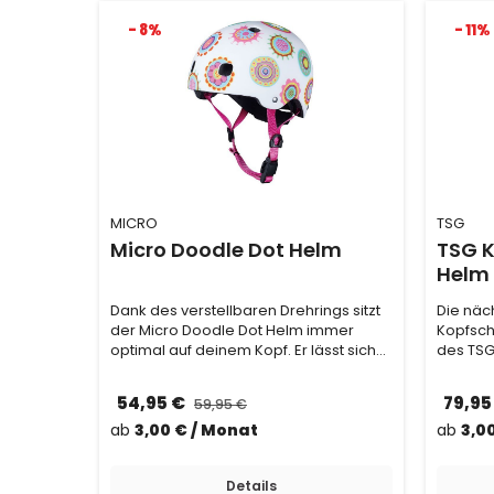
- 8%
- 11%
MICRO
TSG
Micro Doodle Dot Helm
TSG K
Helm
Dank des verstellbaren Drehrings sitzt
Die näc
der Micro Doodle Dot Helm immer
Kopfschu
optimal auf deinem Kopf. Er lässt sich
des TSG
einfach an…
besteht
54,95 €
79,95
59,95 €
ab
3,00 € / Monat
ab
3,0
Details