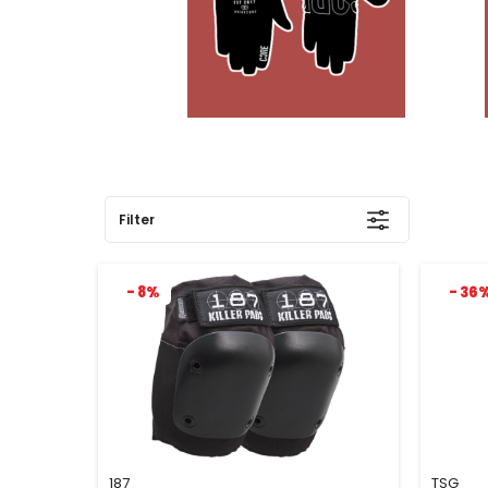
Filter
- 8%
- 36
187
TSG