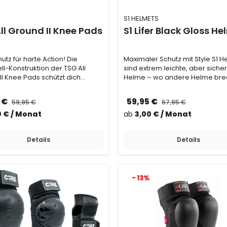
S1 HELMETS
ll Ground II Knee Pads
S1 Lifer Black Gloss He
utz für harte Action! Die
Maximaler Schutz mit Style S1 Helme
l-Konstruktion der TSG All
sind extrem leichte, aber siche
II Knee Pads schützt dich
Helme – wo andere Helme bre
vor fiesen…
halten S1 He…
 €
59,95 €
59,95 €
67,95 €
0 € / Monat
ab
3,00 € / Monat
Details
Details
- 13%