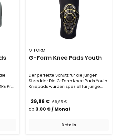
G-FORM
ads
G-Form Knee Pads Youth
die
Der perfekte Schutz für die jungen
s
Shredder Die G-Form Knee Pads Youth
RE Pro-
Kniepads wurden speziell für junge
Rider entwicke…
39,96 €
69,95 €
ab
3,00 € / Monat
Details