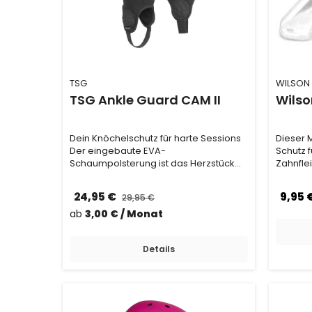
TSG
WILSON
TSG Ankle Guard CAM II
Wils
Dein Knöchelschutz für harte Sessions
Dieser 
Der eingebaute EVA-
Schutz 
Schaumpolsterung ist das Herzstück
Zahnfle
der TSG Ankle Guards. Er sor…
ganz au
24,95 €
9,95 
29,95 €
ab
3,00 € / Monat
Details