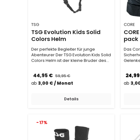
TSG
CORE
TSG Evolution Kids Solid
CORE 
Colors Helm
pack
Der perfekte Begleiter für junge
Das Core
Abenteurer Der TSG Evolution Kids Solid
Sicherhe
Colors Helm ist der kleine Bruder des
Gelenke
großen Ev…
außerd
44,95 €
24,99
59,95 €
ab
3,00 € / Monat
ab
3,0
Details
- 17%