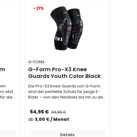
- 21%
G-FORM
lm
G-Form Pro-X3 Knee
Guards Youth Color Black
elm
Die Pro-X3 Knee Guards von G-Form
 sitzt,
sind der perfekte Schutz für junge E-
für die
Rider – von den Newbies bis hin zu den
Mini-Pros.…
54,96 €
69,95 €
ab
3,00 € / Monat
Details