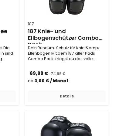
187
nee
187 Knie- und
Ellbogenschützer Combo
Pack
ks Die
Dein Rundum-Schutz für Knie &amp;
in sind
Ellenbogen Mit dem 187 Killer Pads
ng
Combo Pack kriegst du das volle
Schutz-Paket! Dank …
69,99 €
74,99 €
ab
3,00 € / Monat
Details