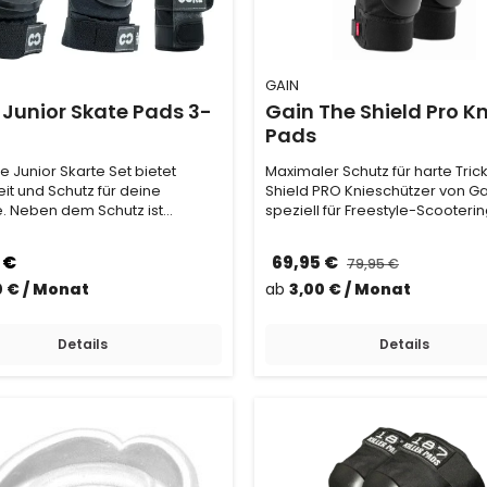
GAIN
Junior Skate Pads 3-
Gain The Shield Pro K
Pads
 Junior Skarte Set bietet
Maximaler Schutz für harte Tric
it und Schutz für deine
Shield PRO Knieschützer von Ga
. Neben dem Schutz ist
speziell für Freestyle-Scooteri
em der Tragekomfor…
entwickelt…
 €
69,95 €
79,95 €
0 € / Monat
ab
3,00 € / Monat
Details
Details