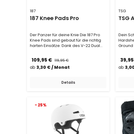
187
TSG
187 Knee Pads Pro
TSG A
Der Panzer für deine Knie Die 187 Pro
Dein Sch
Knee Pads sind gebaut für die richtig
Hardshel
harten Einsätze. Dank des V-22 Dual
Ground 
Density …
perfekt 
109,95 €
39,95
119,95 €
ab
3,30 € / Monat
ab
3,0
Details
- 25%