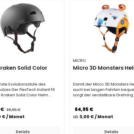
MICRO
raken Solid Color
Micro 3D Monsters He
hste Evolutionsstufe des
Damit der Micro 3D Monsters H
tzes Der FlexTech Instant Fit
auch bei langen Fahrten bequem
 Kraken Solid Color Helm
sorgt der verstellbare Drehring 
 aus mehrer…
perfekte …
 €
64,95 €
89,95 €
0 € / Monat
ab
3,00 € / Monat
Details
Details