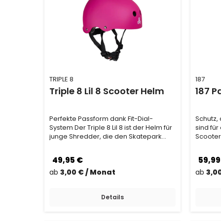
TRIPLE 8
187
Triple 8 Lil 8 Scooter Helm
187 P
Perfekte Passform dank Fit-Dial-
Schutz, 
System Der Triple 8 Lil 8 ist der Helm für
sind fü
junge Shredder, die den Skatepark
Scooter
oder die St…
gemacht
49,95 €
59,99
ab
3,00 € / Monat
ab
3,0
Details