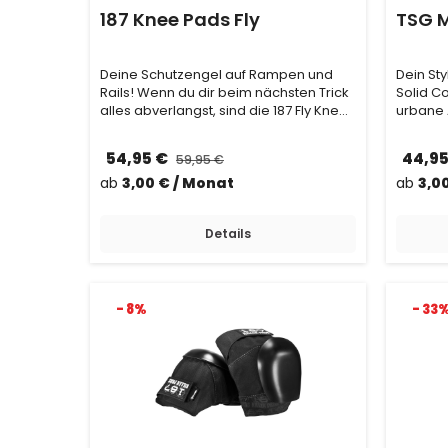
187 Knee Pads Fly
TSG M
Deine Schutzengel auf Rampen und
Dein Sty
Rails! Wenn du dir beim nächsten Trick
Solid Co
alles abverlangst, sind die 187 Fly Knee
urbane 
Pads ge…
leichte,
54,95 €
44,9
59,95 €
ab
3,00 € / Monat
ab
3,0
Details
- 8%
- 33