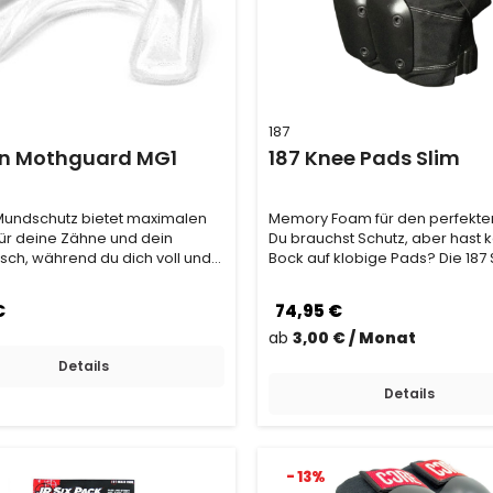
187
on Mothguard MG1
187 Knee Pads Slim
Mundschutz bietet maximalen
Memory Foam für den perfekten
für deine Zähne und dein
Du brauchst Schutz, aber hast 
isch, während du dich voll und
Bock auf klobige Pads? Die 187 
f deine …
Knee Pads si…
€
74,95 €
ab
3,00 € / Monat
Details
Details
- 13%