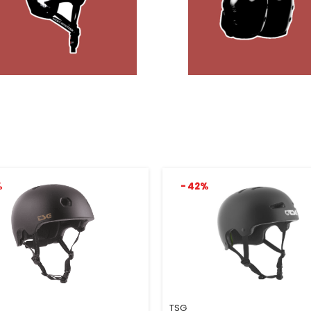
%
- 42%
TSG