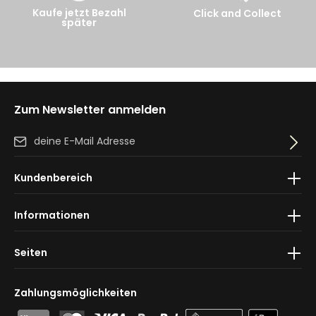
Kaufe jetzt Bezahl
Click and Collect
später
Zum Newsletter anmelden
E-Mail-Adresse*
Ich habe die
Datenschutzbestimmungen
zur Kenntnis
Kundenbereich
genommen und die
AGB
gelesen und bin mit ihnen
einverstanden.
Informationen
Seiten
Zahlungsmöglichkeiten