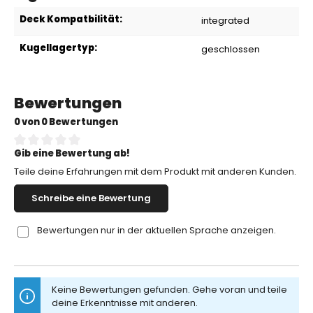
Deck Kompatbilität:
integrated
Kugellagertyp:
geschlossen
Bewertungen
0 von 0 Bewertungen
Gib eine Bewertung ab!
Durchschnittliche Bewertung von 0 von 5 Sternen
Teile deine Erfahrungen mit dem Produkt mit anderen Kunden.
Schreibe eine Bewertung
Bewertungen nur in der aktuellen Sprache anzeigen.
Keine Bewertungen gefunden. Gehe voran und teile
deine Erkenntnisse mit anderen.