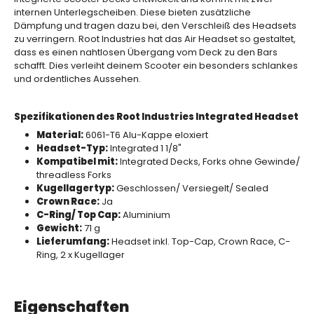
internen Unterlegscheiben. Diese bieten zusätzliche
Dämpfung und tragen dazu bei, den Verschleiß des Headsets
zu verringern. Root Industries hat das Air Headset so gestaltet,
dass es einen nahtlosen Übergang vom Deck zu den Bars
schafft. Dies verleiht deinem Scooter ein besonders schlankes
und ordentliches Aussehen.
Spezifikationen des Root Industries Integrated Headset
Material:
6061-T6 Alu-Kappe eloxiert
Headset-Typ:
Integrated 1 1/8"
Kompatibel mit:
Integrated Decks, Forks ohne Gewinde/
threadless Forks
Kugellagertyp:
Geschlossen/ Versiegelt/ Sealed
Crown Race:
Ja
C-Ring/ Top Cap:
Aluminium
Gewicht:
71 g
Lieferumfang:
Headset inkl. Top-Cap, Crown Race, C-
Ring, 2 x Kugellager
Eigenschaften