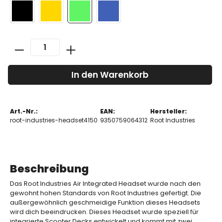
In den Warenkorb
Art.-Nr.:
EAN:
Hersteller:
root-industries-headset4150
9350759064312
Root Industries
Beschreibung
Das Root Industries Air Integrated Headset wurde nach den
gewohnt hohen Standards von Root Industries gefertigt. Die
außergewöhnlich geschmeidige Funktion dieses Headsets
wird dich beeindrucken. Dieses Headset wurde speziell für
integrierte Scooter Decks entwickelt und kommt mit zwei