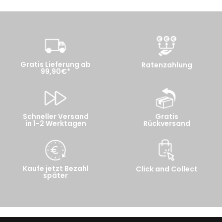
Gratis Lieferung ab
Ratenzahlung
99,90€*
Schneller Versand
Gratis
in 1-2 Werktagen
Rückversand
Kaufe jetzt Bezahl
Click and Collect
später