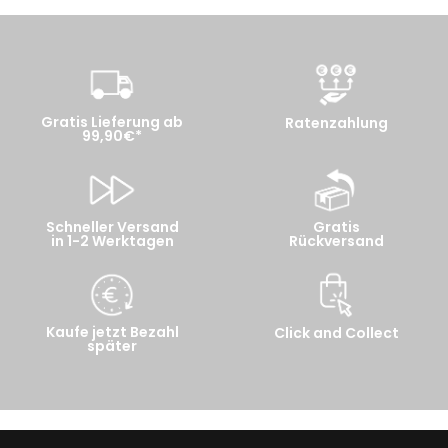
Gratis Lieferung ab
Ratenzahlung
99,90€*
Schneller Versand
Gratis
in 1-2 Werktagen
Rückversand
Kaufe jetzt Bezahl
Click and Collect
später